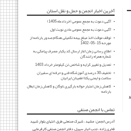
آخرین اخبار انجمن و حمل و نقل استان
آگهی دعوت به مجمع عمومی (خردادماه 1405)
آگهی دعوت به مجمع عمومی عادی نوبت اول
توقف موقت اخذ مبلغ بیمه تکمیلی هنگام صدور بارنامه از
مورحه 15-05-1402
اطلاع رسانی زمان اغاز ارسال کد یکبار مصرف پیامکی به
شماره همراه رانندگان
تعدیل و تغییر کرایه و شاخص تن کیلومتر خرداد 1403
تخفیف 30 درصدی آموزشگاه فنی و حرفه ای سفیران
سلامت و ایمنی یکتا اطمینان ایرانیان
و
کاهش زمان اعتبار حواله بارگیری ناوگان و کاهش زمان ابطال
بارنامه
h
تماس با انجمن صنفی
آدرس انجمن: مشهد ، شهرک صنعتی طرق، انتهای بلوار شهید
فخری زاده ، جنب انبار سهیل، دفتر انجمن صنفی کارفرمایی