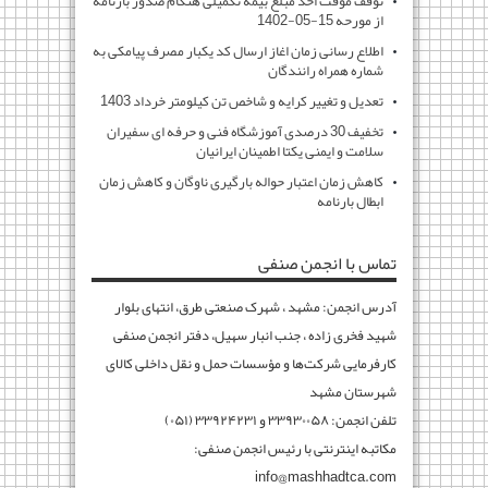
توقف موقت اخذ مبلغ بیمه تکمیلی هنگام صدور بارنامه
از مورحه 15-05-1402
اطلاع رسانی زمان اغاز ارسال کد یکبار مصرف پیامکی به
شماره همراه رانندگان
تعدیل و تغییر کرایه و شاخص تن کیلومتر خرداد 1403
تخفیف 30 درصدی آموزشگاه فنی و حرفه ای سفیران
سلامت و ایمنی یکتا اطمینان ایرانیان
کاهش زمان اعتبار حواله بارگیری ناوگان و کاهش زمان
ابطال بارنامه
تماس با انجمن صنفی
آدرس انجمن: مشهد ، شهرک صنعتی طرق، انتهای بلوار
شهید فخری زاده ، جنب انبار سهیل، دفتر انجمن صنفی
کارفرمایی شرکت‌ها و مؤسسات حمل و نقل داخلی کالای
شهرستان مشهد
تلفن انجمن: ۳۳۹۳۰۰۵۸ و ۳۳۹۲۴۲۳۱ (۰۵۱)
مکاتبه اینترنتی با رئیس انجمن صنفی:
info@mashhadtca.com