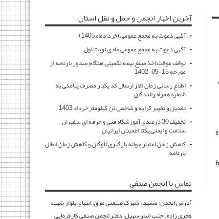
آخرین اخبار انجمن و حمل و نقل استان
آگهی دعوت به مجمع عمومی (خردادماه 1405)
آگهی دعوت به مجمع عمومی عادی نوبت اول
توقف موقت اخذ مبلغ بیمه تکمیلی هنگام صدور بارنامه از
مورحه 15-05-1402
اطلاع رسانی زمان اغاز ارسال کد یکبار مصرف پیامکی به
شماره همراه رانندگان
تعدیل و تغییر کرایه و شاخص تن کیلومتر خرداد 1403
تخفیف 30 درصدی آموزشگاه فنی و حرفه ای سفیران
سلامت و ایمنی یکتا اطمینان ایرانیان
و
کاهش زمان اعتبار حواله بارگیری ناوگان و کاهش زمان ابطال
بارنامه
h
تماس با انجمن صنفی
آدرس انجمن: مشهد ، شهرک صنعتی طرق، انتهای بلوار شهید
فخری زاده ، جنب انبار سهیل، دفتر انجمن صنفی کارفرمایی