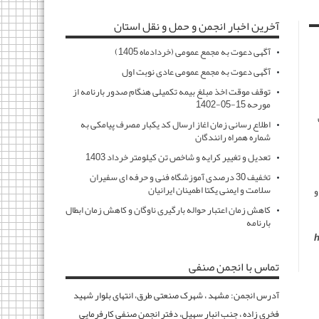
آخرین اخبار انجمن و حمل و نقل استان
آگهی دعوت به مجمع عمومی (خردادماه 1405)
آگهی دعوت به مجمع عمومی عادی نوبت اول
توقف موقت اخذ مبلغ بیمه تکمیلی هنگام صدور بارنامه از
مورحه 15-05-1402
اطلاع رسانی زمان اغاز ارسال کد یکبار مصرف پیامکی به
شماره همراه رانندگان
تعدیل و تغییر کرایه و شاخص تن کیلومتر خرداد 1403
تخفیف 30 درصدی آموزشگاه فنی و حرفه ای سفیران
سلامت و ایمنی یکتا اطمینان ایرانیان
و
کاهش زمان اعتبار حواله بارگیری ناوگان و کاهش زمان ابطال
بارنامه
h
تماس با انجمن صنفی
آدرس انجمن: مشهد ، شهرک صنعتی طرق، انتهای بلوار شهید
فخری زاده ، جنب انبار سهیل، دفتر انجمن صنفی کارفرمایی