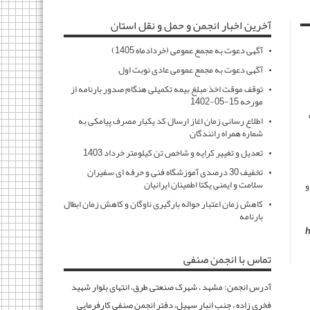
آخرین اخبار انجمن و حمل و نقل استان
آگهی دعوت به مجمع عمومی (خردادماه 1405)
آگهی دعوت به مجمع عمومی عادی نوبت اول
توقف موقت اخذ مبلغ بیمه تکمیلی هنگام صدور بارنامه از
مورحه 15-05-1402
اطلاع رسانی زمان اغاز ارسال کد یکبار مصرف پیامکی به
شماره همراه رانندگان
تعدیل و تغییر کرایه و شاخص تن کیلومتر خرداد 1403
تخفیف 30 درصدی آموزشگاه فنی و حرفه ای سفیران
سلامت و ایمنی یکتا اطمینان ایرانیان
و
کاهش زمان اعتبار حواله بارگیری ناوگان و کاهش زمان ابطال
بارنامه
h
تماس با انجمن صنفی
آدرس انجمن: مشهد ، شهرک صنعتی طرق، انتهای بلوار شهید
فخری زاده ، جنب انبار سهیل، دفتر انجمن صنفی کارفرمایی