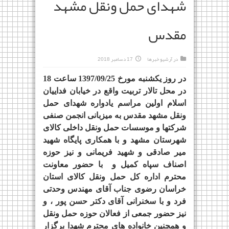
شهدای حمل ونقل مشهد
مقدس
در
آرشیو خبرها
17 دسامبر 2018
در روز یکشنبه مورخ 1397/09/25 ساعت 18
در محل تالار تربیت واقع در خیابان فداییان
اسلام اولین مراسم یادواره شهدای حمل
ونقل مشهد مقدس به میزبانی انجمن صنفی
شرکتها و موسسات حمل ونقل داخلی کالای
شهرستان مشهد و با همکاری پایگاه شهید
میر صادقی و شهید فریمانی و نیز حوزه
اصناف سپاه کمیل و
با حضور معاونت
محترم اداره کل حمل ونقل کالای استان
خراسان رضوی جناب آقای مهندس وحدتی
فرد و با سخنرانی آقای دکتر حسن پور ، و
نیز حضور جمعی از فعالان حوزه حمل ونقل
و همچنین خانواده های محترم شهدا برگزار