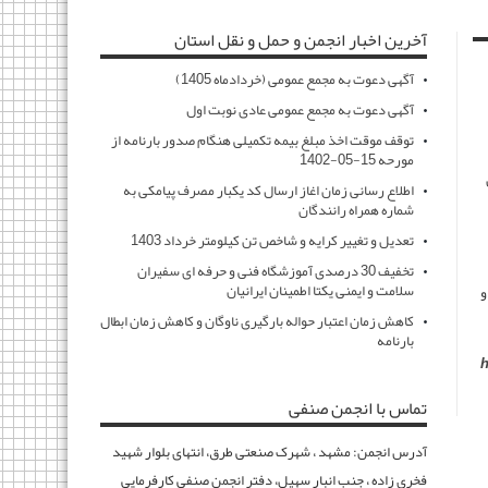
آخرین اخبار انجمن و حمل و نقل استان
آگهی دعوت به مجمع عمومی (خردادماه 1405)
آگهی دعوت به مجمع عمومی عادی نوبت اول
توقف موقت اخذ مبلغ بیمه تکمیلی هنگام صدور بارنامه از
مورحه 15-05-1402
اطلاع رسانی زمان اغاز ارسال کد یکبار مصرف پیامکی به
شماره همراه رانندگان
تعدیل و تغییر کرایه و شاخص تن کیلومتر خرداد 1403
تخفیف 30 درصدی آموزشگاه فنی و حرفه ای سفیران
سلامت و ایمنی یکتا اطمینان ایرانیان
و
کاهش زمان اعتبار حواله بارگیری ناوگان و کاهش زمان ابطال
بارنامه
h
تماس با انجمن صنفی
آدرس انجمن: مشهد ، شهرک صنعتی طرق، انتهای بلوار شهید
فخری زاده ، جنب انبار سهیل، دفتر انجمن صنفی کارفرمایی