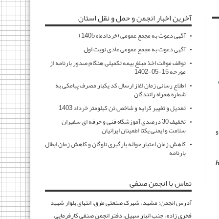
آخرین اخبار انجمن و حمل و نقل استان
آگهی دعوت به مجمع عمومی (خردادماه 1405)
آگهی دعوت به مجمع عمومی عادی نوبت اول
توقف موقت اخذ مبلغ بیمه تکمیلی هنگام صدور بارنامه از
مورحه 15-05-1402
اطلاع رسانی زمان اغاز ارسال کد یکبار مصرف پیامکی به
شماره همراه رانندگان
تعدیل و تغییر کرایه و شاخص تن کیلومتر خرداد 1403
تخفیف 30 درصدی آموزشگاه فنی و حرفه ای سفیران
سلامت و ایمنی یکتا اطمینان ایرانیان
و
کاهش زمان اعتبار حواله بارگیری ناوگان و کاهش زمان ابطال
بارنامه
h
تماس با انجمن صنفی
آدرس انجمن: مشهد ، شهرک صنعتی طرق، انتهای بلوار شهید
فخری زاده ، جنب انبار سهیل، دفتر انجمن صنفی کارفرمایی