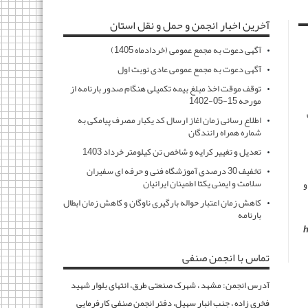
آخرین اخبار انجمن و حمل و نقل استان
آگهی دعوت به مجمع عمومی (خردادماه 1405)
آگهی دعوت به مجمع عمومی عادی نوبت اول
توقف موقت اخذ مبلغ بیمه تکمیلی هنگام صدور بارنامه از
مورحه 15-05-1402
اطلاع رسانی زمان اغاز ارسال کد یکبار مصرف پیامکی به
شماره همراه رانندگان
تعدیل و تغییر کرایه و شاخص تن کیلومتر خرداد 1403
تخفیف 30 درصدی آموزشگاه فنی و حرفه ای سفیران
سلامت و ایمنی یکتا اطمینان ایرانیان
و
کاهش زمان اعتبار حواله بارگیری ناوگان و کاهش زمان ابطال
بارنامه
h
تماس با انجمن صنفی
آدرس انجمن: مشهد ، شهرک صنعتی طرق، انتهای بلوار شهید
فخری زاده ، جنب انبار سهیل، دفتر انجمن صنفی کارفرمایی